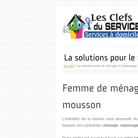
Accueil
\ La solutions pour le ménage et repassage
L’entretien de la maison vous demande du
balayez vos contraintes (
ménage
,
repassag
Notre métier est avant tout basé sur
votre sa