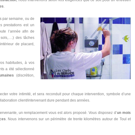
es
.
is par semaine, ou de
es prestations est un
ute l’année afin de
 sols,….) des tâches
ntérieur de placard,
vos habitudes, à vos
nts a été sélectionné
humaines
(discrétion,
pecter votre intimité, et sera reconduit pour chaque intervention, symbole d’une
ollaboration client/intervenant dure pendant des années.
tervenante, un remplacement vous est alors proposé. Vous disposez d’
un mois
ces
. Nous intervenons sur un périmètre de trente kilomètres autour de Toul et