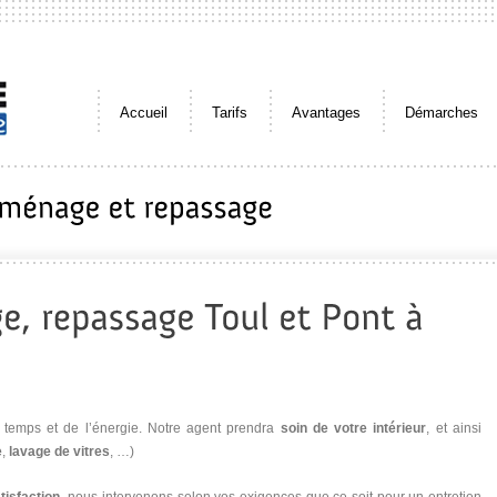
Accueil
Tarifs
Avantages
Démarches
 temps et de l’énergie. Notre agent prendra
soin de votre intérieur
, et ainsi
e
,
lavage de vitres
, …)
tisfaction
, nous intervenons selon vos exigences que ce soit pour un entretien